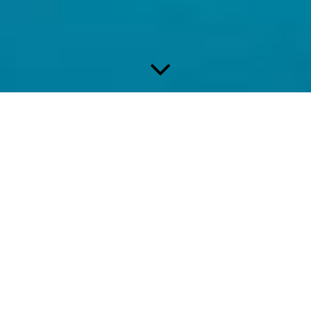
HERZLICH WILLKOMMEN
TELEFON 0941/99222448